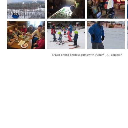
Create online photo albums with jAlbum
&
Base skin